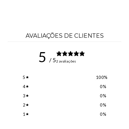
XTREME EARS
R$ 2.490,00
AVALIAÇÕES DE CLIENTES
5
/ 5
2 avaliações
5
100
%
4
0
%
3
0
%
2
0
%
1
0
%