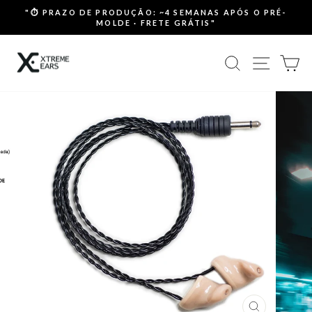
Pular
"⏱ PRAZO DE PRODUÇÃO: ~4 SEMANAS APÓS O PRÉ-
para
MOLDE · FRETE GRÁTIS"
slideshow
o
pausa
Conteúdo
PESQUISA
NAVEG
C