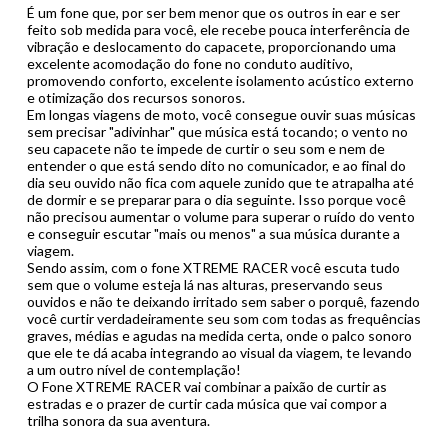
É um fone que, por ser bem menor que os outros in ear e ser
feito sob medida para você, ele recebe pouca interferência de
vibração e deslocamento do capacete, proporcionando uma
excelente acomodação do fone no conduto auditivo,
promovendo conforto, excelente isolamento acústico externo
e otimização dos recursos sonoros.
Em longas viagens de moto, você consegue ouvir suas músicas
sem precisar "adivinhar" que música está tocando; o vento no
seu capacete não te impede de curtir o seu som e nem de
entender o que está sendo dito no comunicador, e ao final do
dia seu ouvido não fica com aquele zunido que te atrapalha até
de dormir e se preparar para o dia seguinte. Isso porque você
não precisou aumentar o volume para superar o ruído do vento
e conseguir escutar "mais ou menos" a sua música durante a
viagem.
Sendo assim, com o fone XTREME RACER você escuta tudo
sem que o volume esteja lá nas alturas, preservando seus
ouvidos e não te deixando irritado sem saber o porquê, fazendo
você curtir verdadeiramente seu som com todas as frequências
graves, médias e agudas na medida certa, onde o palco sonoro
que ele te dá acaba integrando ao visual da viagem, te levando
a um outro nível de contemplação!
O Fone XTREME RACER vai combinar a paixão de curtir as
estradas e o prazer de curtir cada música que vai compor a
trilha sonora da sua aventura.