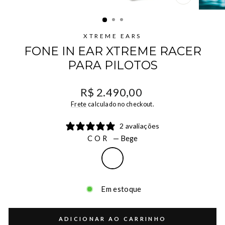
FECHAR
(ESC)
XTREME EARS
FONE IN EAR XTREME RACER
PARA PILOTOS
Preço
R$ 2.490,00
normal
Frete
calculado no checkout.
2 avaliações
COR
—
Bege
Em estoque
ADICIONAR AO CARRINHO